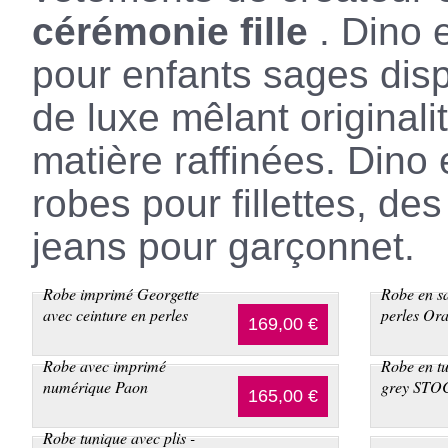
cérémonie fille
. Dino e
pour enfants sages dis
de luxe mêlant originali
matière raffinées. Dino
robes pour fillettes, de
jeans pour garçonnet.
Robe imprimé Georgette
Robe en sa
avec ceinture en perles
perles Or
169,00 €
Robe avec imprimé
Robe en tu
numérique Paon
grey STO
165,00 €
Robe tunique avec plis -